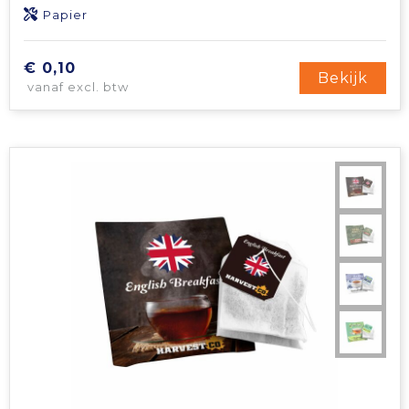
Papier
Tablettassen
€ 0,10
Bekijk
Toilettassen
vanaf excl. btw
Waterbestendige tassen
Aktetassen
Trolleys