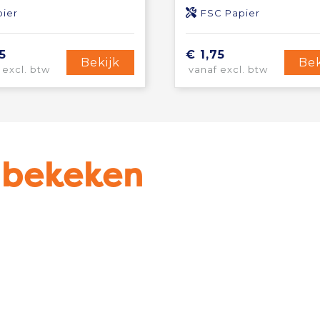
pier
FSC Papier
5
€ 1,75
Bekijk
Bek
 excl. btw
vanaf excl. btw
u bekeken