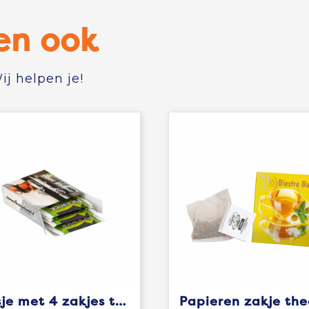
en ook
j helpen je!
Doosje met 4 zakjes thee
Papieren zakje the