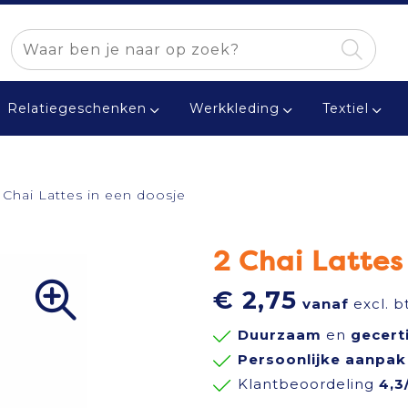
Relatiegeschenken
Werkkleding
Textiel
 Chai Lattes in een doosje
2 Chai Lattes
€ 2,75
vanaf
excl. b
Duurzaam
en
gecert
Persoonlijke aanpak
Klantbeoordeling
4,3