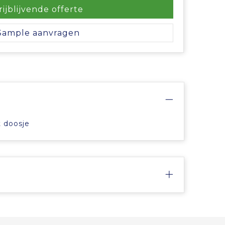
rijblijvende offerte
Sample aanvragen
t doosje