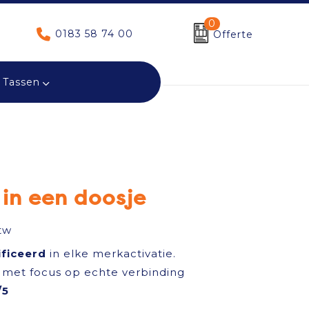
0
0183 58 74 00
Offerte
Tassen
 in een doosje
tw
ificeerd
in elke merkactivatie.
met focus op echte verbinding
/5