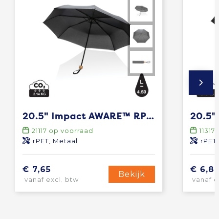
20.5" Impact AWARE™ RPET 190T pongee bamboe miniparaplu
21117
op voorraad
11317
rPET, Metaal
rPET
€ 7,65
€ 6,8
Bekijk
vanaf excl. btw
vanaf e