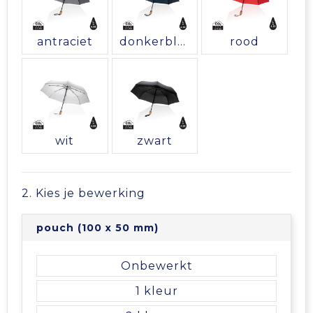
Vrije tijd en Strand
Veiligheidsvesten en Veiligheidshesjes
Picknicktassen en manden
Waterflesjes
Vesten
Promotietassen
antraciet
donkerblauw
rood
Gehoorbescherming
Reistassen
Reistassensets
wit
zwart
Rugzakken
Schoenentassen
2. Kies je bewerking
Schoudertassen
pouch (100 x 50 mm)
Sporttassen
Onbewerkt
1
Strandtassen