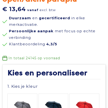
Reisbenodigdheden
Reflecterende polo's
Schoenen
Koeltassen en Koelboxen
€ 13,64
vanaf
excl. btw
Duurzaam
en
gecertificeerd
in elke
Schrijfwaren
Reflecterende vesten
Sweaters
Koffers en Trolleys
merkactivatie.
Persoonlijke aanpak
met focus op echte
Sinterklaas
Regenkleding
T-Shirts
Laptop hoezen en tassen
verbinding
Klantbeoordeling
4,3/5
Sleutelhangers en Lanyards
Schoenen
Vesten
Lunchtassen
Snoepgoed
Schorten en Sloven
Gilets
Matrozentassen
In totaal
24145
op voorraad
Spellen voor binnen en buiten
Sweaters
Opbergtassen
Kies en personaliseer
Themapakketten
T-Shirts
Opvouwbare tassen
1. Kies je kleur
Veiligheid, Auto en Fiets
Veiligheidssignalering en Verlichting
Papieren tassen