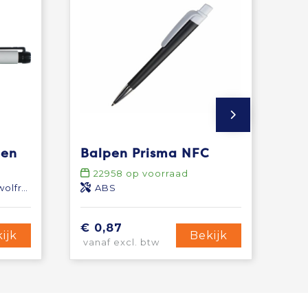
pen
Balpen Prisma NFC
22958
op voorraad
arbide
ABS
€ 0,87
ijk
Bekijk
vanaf excl. btw