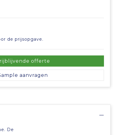
or de prijsopgave.
rijblijvende offerte
Sample aanvragen
me. De