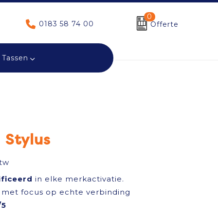
0
0183 58 74 00
Offerte
Tassen
 Stylus
btw
ificeerd
in elke merkactivatie.
met focus op echte verbinding
/5