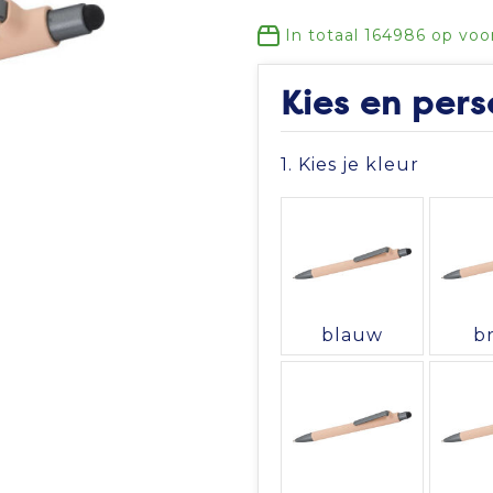
In totaal
164986
op voo
Kies en pers
1. Kies je kleur
blauw
b