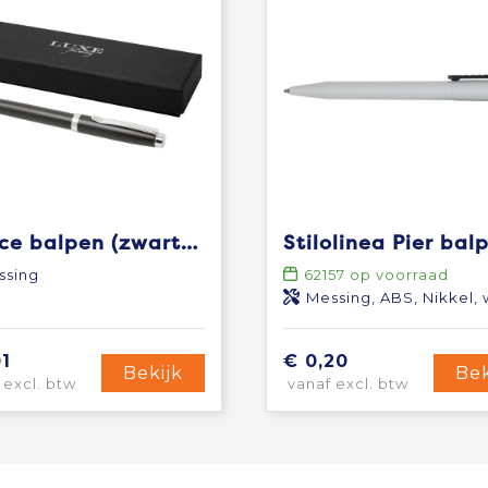
Vivace balpen (zwarte inkt)
Stilolinea Pier bal
ssing
62157
op voorraad
Messing, ABS, Nikkel, wolfraam c
01
€ 0,20
Bekijk
Bek
 excl. btw
vanaf excl. btw