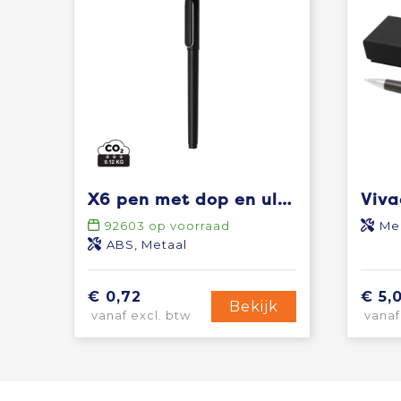
X6 pen met dop en ultra glide inkt
92603
op voorraad
Me
ABS, Metaal
€ 0,72
€ 5,
Bekijk
vanaf excl. btw
vanaf