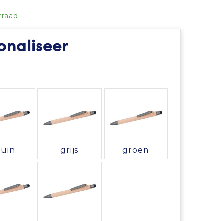
rraad
onaliseer
ruin
grijs
groen