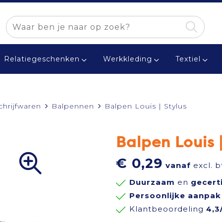
Relatiegeschenken
Werkkleding
Textiel
chrijfwaren
Balpennen
Balpen Louis | Stylus
Balpen Louis |
€ 0,29
vanaf
excl. 
Duurzaam
en
gecert
Persoonlijke aanpak
Klantbeoordeling
4,3