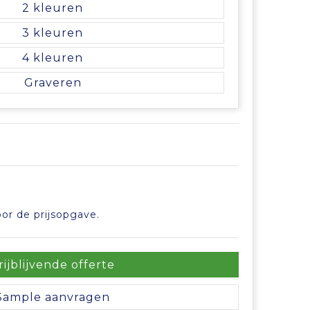
2
3
4
Graveren
or de prijsopgave.
rijblijvende offerte
Sample aanvragen