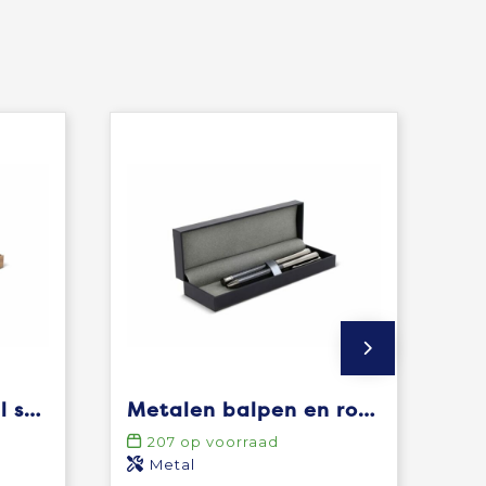
Balpen en rollerball set walnoot hout
Metalen balpen en rollerbal pen set
207
op voorraad
Metal