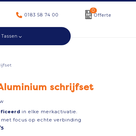
0
0183 58 74 00
Offerte
Tassen
jfset
luminium schrijfset
tw
ificeerd
in elke merkactivatie.
met focus op echte verbinding
/5