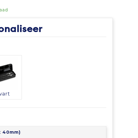
aad
onaliseer
wart
 x 40mm)