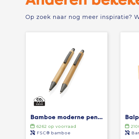
Op zoek naar nog meer inspiratie? Wi
Bamboe moderne pennenset in doosje
6262
op voorraad
210
FSC® bamboe
Ba