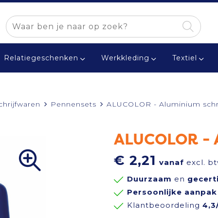
Relatiegeschenken
Werkkleding
Textiel
chrijfwaren
Pennensets
ALUCOLOR - Aluminium schri
ALUCOLOR - A
€ 2,21
vanaf
excl. b
Duurzaam
en
gecert
Persoonlijke aanpak
Klantbeoordeling
4,3