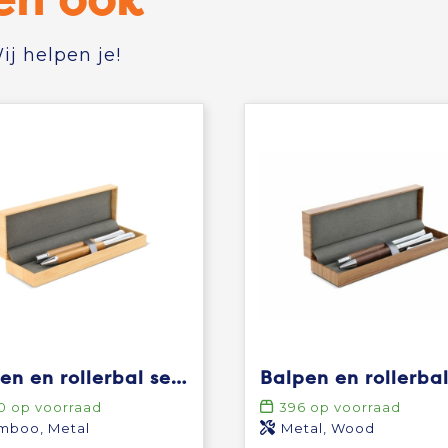
j helpen je!
Balpen en rollerbal set bamboe
0
op voorraad
396
op voorraad
mboo, Metal
Metal, Wood