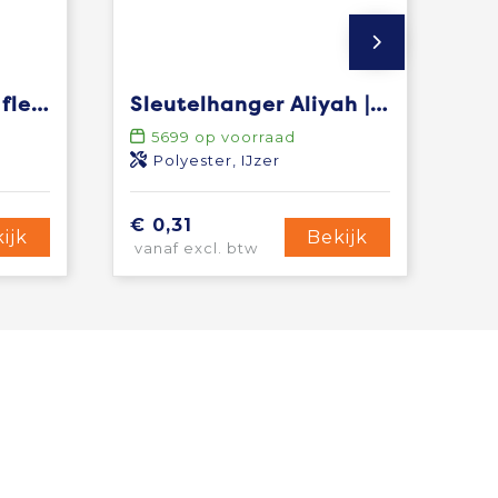
Sleutelhanger met flesopener Gavin
Sleutelhanger Aliyah | Reflecterend
5699
op voorraad
Polyester, IJzer
€ 0,31
ijk
Bekijk
vanaf excl. btw