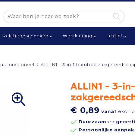
Relatiegeschenken
Werkkleding
Textiel
ultifunctioneel
ALLIN1 - 3-in-1 bamboe zakgereedscha
ALLIN1 - 3-i
zakgereedsc
€ 0,89
vanaf
excl. 
Duurzaam
en
gecert
Persoonlijke aanpak