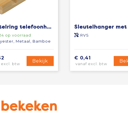
Sleutelring telefoonhouder Kian | Bamboe
24
op voorraad
RVS
yester, Metaal, Bamboe
62
€ 0,41
Bekijk
Bek
 excl. btw
vanaf excl. btw
u bekeken