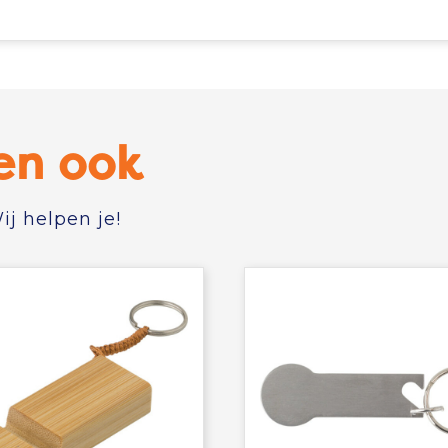
en ook
j helpen je!