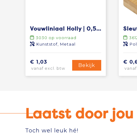
Vouwliniaal Holly | 0,5 m
3030
op voorraad
361
Kunststof, Metaal
Pol
€ 1,03
€ 0,
Bekijk
vanaf excl. btw
vanaf
Laatst door jo
Toch wel leuk hé!