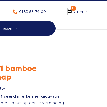
0
0183 58 74 00
Offerte
Tassen
p
n-1 bamboe
hap
btw
ificeerd
in elke merkactivatie.
met focus op echte verbinding