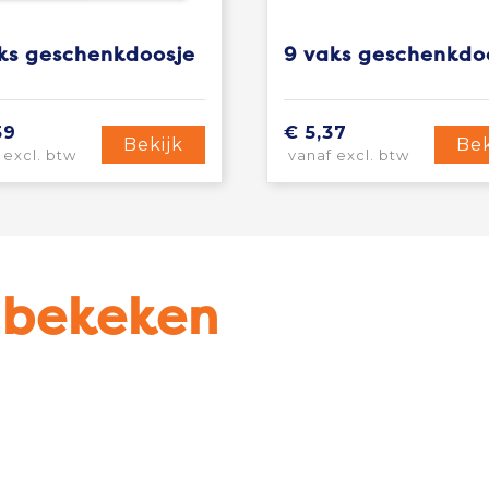
ks geschenkdoosje
59
€ 5,37
Bekijk
Bek
 excl. btw
vanaf excl. btw
u bekeken