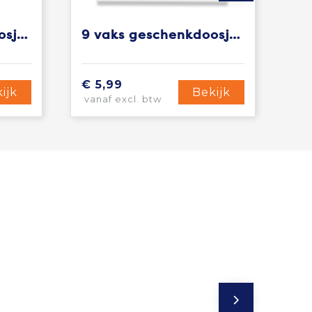
9 vaks geschenkdoosje met kaartje aan strik
9 vaks geschenkdoosje met venster sleeve
€ 5,99
ijk
Bekijk
vanaf excl. btw