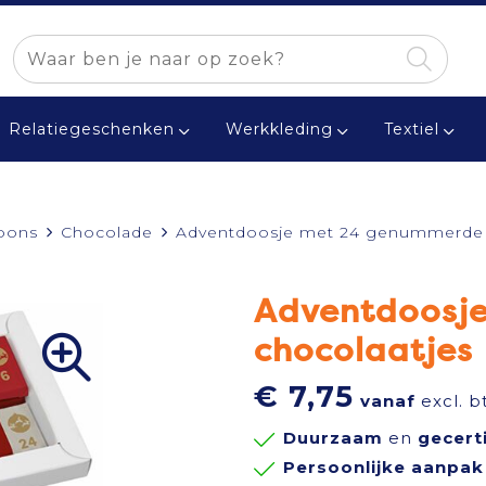
Relatiegeschenken
Werkkleding
Textiel
bons
Chocolade
Adventdoosje met 24 genummerde 
Adventdoosj
chocolaatjes
€ 7,75
vanaf
excl. b
Duurzaam
en
gecert
Persoonlijke aanpak