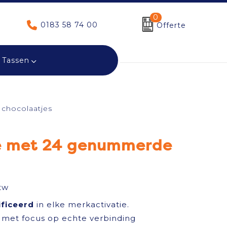
0
0183 58 74 00
Offerte
Tassen
chocolaatjes
e met 24 genummerde
tw
ificeerd
in elke merkactivatie.
met focus op echte verbinding