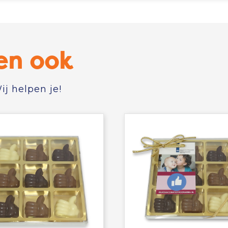
en ook
j helpen je!