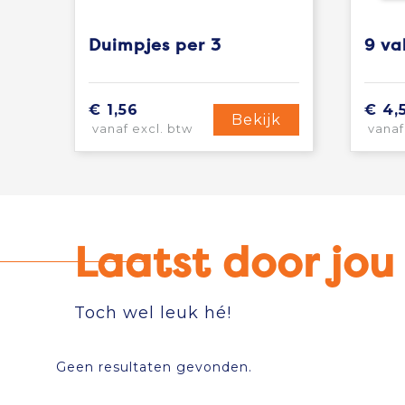
Duimpjes per 3
9 va
€ 1,56
€ 4,
Bekijk
vanaf excl. btw
vanaf
Laatst door jo
Toch wel leuk hé!
Geen resultaten gevonden.