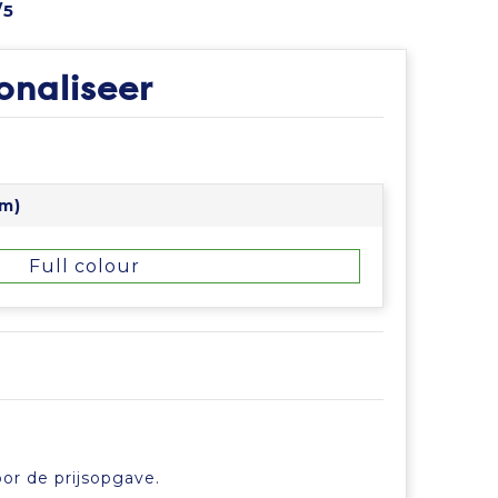
/5
onaliseer
mm)
Full colour
or de prijsopgave.