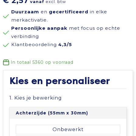
€ 2,57
vanaf
excl. btw
Reisbenodigdheden
Reflecterende polo's
Schoenen
Koeltassen en Koelboxen
Duurzaam
en
gecertificeerd
in elke
merkactivatie.
Schrijfwaren
Reflecterende vesten
Sweaters
Koffers en Trolleys
Persoonlijke aanpak
met focus op echte
verbinding
Sinterklaas
Regenkleding
T-Shirts
Laptop hoezen en tassen
Klantbeoordeling
4,3/5
Sleutelhangers en Lanyards
Schoenen
Vesten
Lunchtassen
In totaal
5360
op voorraad
Snoepgoed
Schorten en Sloven
Gilets
Matrozentassen
Kies en personaliseer
Spellen voor binnen en buiten
Sweaters
Opbergtassen
1. Kies je bewerking
Themapakketten
T-Shirts
Opvouwbare tassen
Achterzijde (55mm x 30mm)
Veiligheid, Auto en Fiets
Veiligheidssignalering en Verlichting
Papieren tassen
Onbewerkt