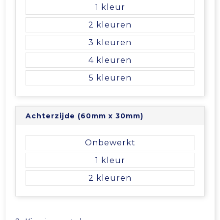
Vrije tijd en Strand
Veiligheidsvesten en Veiligheidshesjes
Picknicktassen en manden
1
2
Waterflesjes
Vesten
Promotietassen
3
Gehoorbescherming
Reistassen
4
5
Reistassensets
Rugzakken
Achterzijde (60mm x 30mm)
Schoenentassen
Onbewerkt
Schoudertassen
1
2
Sporttassen
Strandtassen