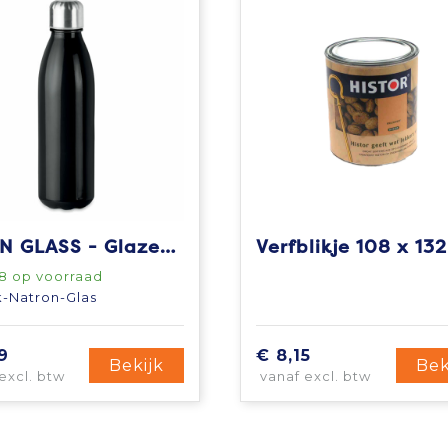
ASPEN GLASS - Glazen drinkfles 650ml
Verfblikje 108 x 1
8
op voorraad
k-Natron-Glas
9
€ 8,15
Bekijk
Bek
excl. btw
vanaf excl. btw