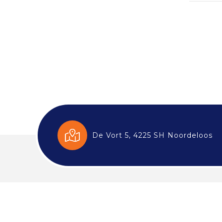
De Vort 5, 4225 SH Noordeloos
Klant