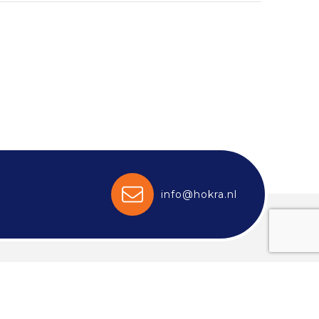
info@hokra.nl
Aanbevolen categorieën