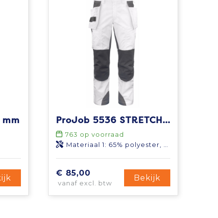
32 mm
ProJob 5536 STRETCHBROEK MET KNIEZAKKEN EN SPIJKERZAKKEN
763
op voorraad
Materiaal 1: 65% polyester, 35% katoen, 235 g/m² Materiaal 2: 91,5% nylon, 8,5% spandex Materiaal 3: 100% nylon Cordura®, 213 g/m²
€ 85,00
ijk
Bekijk
vanaf excl. btw