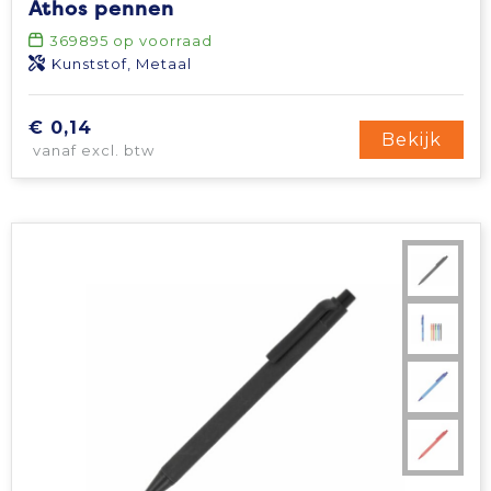
Athos pennen
Tablettassen
369895
op voorraad
Kunststof, Metaal
Toilettassen
€ 0,14
Bekijk
vanaf excl. btw
Waterbestendige tassen
Aktetassen
Trolleys