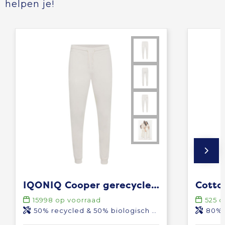
helpen je!
IQONIQ Cooper gerecycled katoenen joggingbroek
15998
op voorraad
525
o
50% recycled & 50% biologisch katoen
80% ecolo