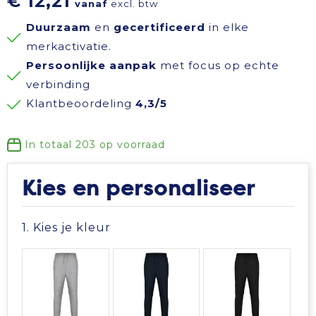
€ 12,21
vanaf
excl. btw
Reisbenodigdheden
Reflecterende polo's
Schoenen
Koeltassen en Koelboxen
Duurzaam
en
gecertificeerd
in elke
merkactivatie.
Schrijfwaren
Reflecterende vesten
Sweaters
Koffers en Trolleys
Persoonlijke aanpak
met focus op echte
verbinding
Sinterklaas
Regenkleding
T-Shirts
Laptop hoezen en tassen
Klantbeoordeling
4,3/5
Sleutelhangers en Lanyards
Schoenen
Vesten
Lunchtassen
In totaal
203
op voorraad
Snoepgoed
Schorten en Sloven
Gilets
Matrozentassen
Kies en personaliseer
Spellen voor binnen en buiten
Sweaters
Opbergtassen
1. Kies je kleur
Themapakketten
T-Shirts
Opvouwbare tassen
Veiligheid, Auto en Fiets
Veiligheidssignalering en Verlichting
Papieren tassen