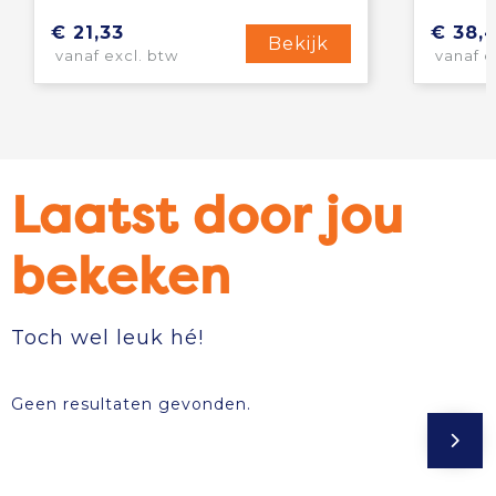
€ 21,33
€ 38,
Bekijk
vanaf excl. btw
vanaf e
Laatst door jou
bekeken
Toch wel leuk hé!
Geen resultaten gevonden.