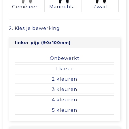
Vrije tijd en Strand
Veiligheidsvesten en Veiligheidshesjes
Picknicktassen en manden
Gemêleerd grijs
Marineblauw
Zwart
Waterflesjes
Vesten
Promotietassen
2. Kies je bewerking
Gehoorbescherming
Reistassen
linker pijp (90x100mm)
Reistassensets
Onbewerkt
Rugzakken
1
Schoenentassen
2
3
Schoudertassen
4
Sporttassen
5
Strandtassen