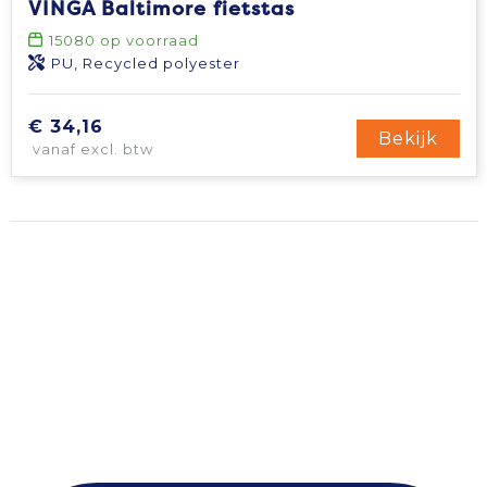
VINGA Baltimore fietstas
Tablettassen
15080
op voorraad
PU, Recycled polyester
Toilettassen
€ 34,16
Bekijk
vanaf excl. btw
Waterbestendige tassen
Aktetassen
Trolleys