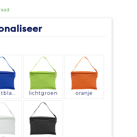
raad
onaliseer
kobaltblauw
lichtgroen
oranje