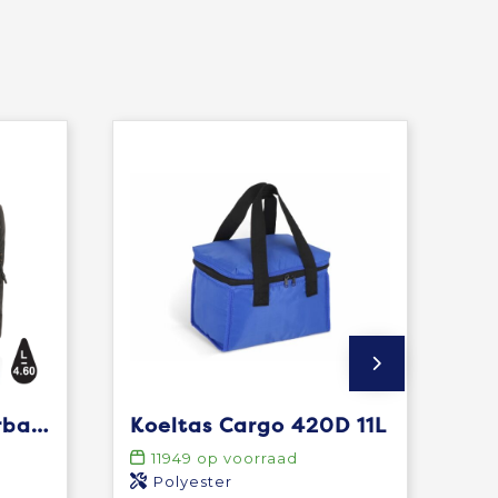
Impact AWARE™ Urban outdoor koeltas
Koeltas Cargo 420D 11L
11949
op voorraad
Polyester