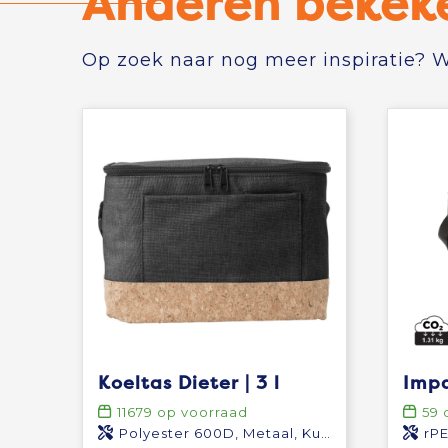
Anderen bekek
Op zoek naar nog meer inspiratie? Wi
Koeltas Dieter | 3 l
11679
op voorraad
59
o
Polyester 600D, Metaal, Kurk, EVA
rPE