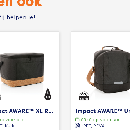
en ook
j helpen je!
Impact AWARE™ XL RPET two tone koeltas met kurken detail
p voorraad
8948
op voorraad
T, Kurk
rPET, PEVA