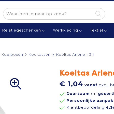
Relatiegeschenken
Werkkleding
Textiel
n Koelboxen
Koeltassen
Koeltas Arlene | 3 l
Koeltas Arlene
€ 1,04
vanaf
excl. b
Duurzaam
en
gecert
Persoonlijke aanpak
Klantbeoordeling
4,3