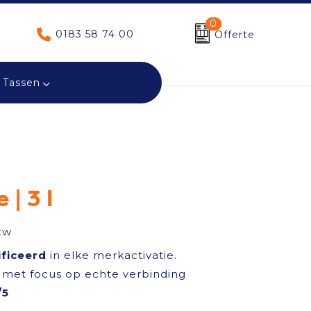
0
0183 58 74 00
Offerte
Tassen
 | 3 l
tw
ificeerd
in elke merkactivatie.
met focus op echte verbinding
/5