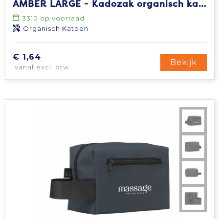
AMBER LARGE - Kadozak organisch katoen groot
Tablettassen
3310
op voorraad
Organisch Katoen
Toilettassen
€ 1,64
Bekijk
vanaf excl. btw
Waterbestendige tassen
Aktetassen
Trolleys