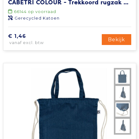
CABETRI COLOUR - Trekkoord rugzak gerecycled
Tablettassen
66144
op voorraad
Gerecycled Katoen
Toilettassen
€ 1,46
Bekijk
vanaf excl. btw
Waterbestendige tassen
Aktetassen
Trolleys