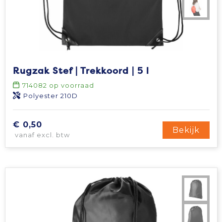
Rugzak Stef | Trekkoord | 5 l
714082
op voorraad
Polyester 210D
€ 0,50
Bekijk
vanaf excl. btw