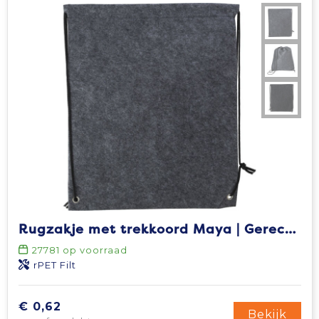
Rugzakje met trekkoord Maya | Gerecycled | Vilt | 3 l
27781
op voorraad
rPET Filt
€ 0,62
Bekijk