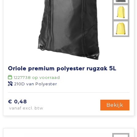
Oriole premium polyester rugzak 5L
1227738
op voorraad
210D van Polyester
€ 0,48
Bekijk
vanaf excl. btw