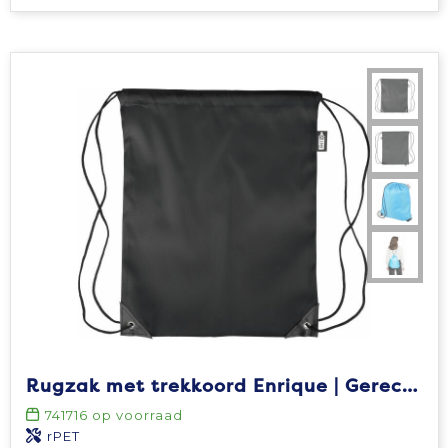
Rugzak met trekkoord Enrique | Gerecycled | 5 l
741716
op voorraad
rPET