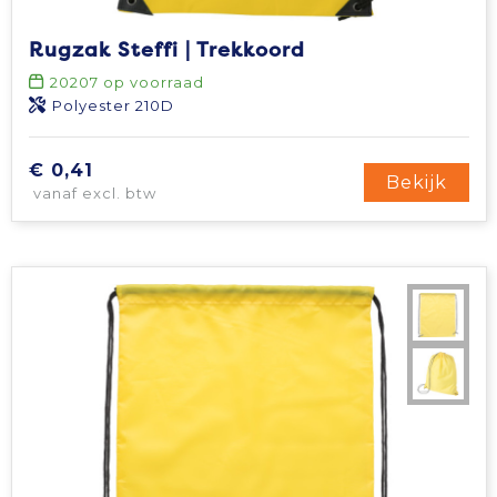
Tablettassen
Rugzak Steffi | Trekkoord
20207
op voorraad
Toilettassen
Polyester 210D
Waterbestendige tassen
€ 0,41
Bekijk
vanaf excl. btw
Aktetassen
Trolleys