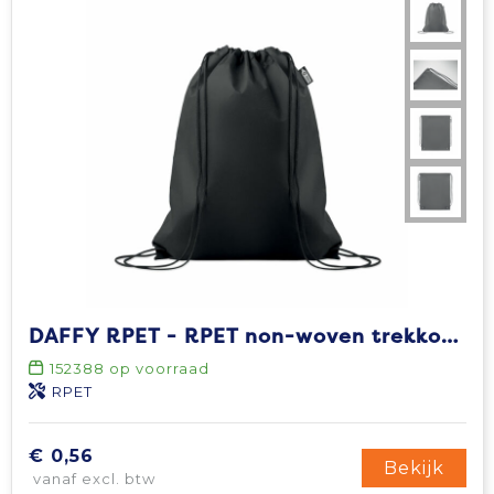
DAFFY RPET - RPET non-woven trekkoordtas
152388
op voorraad
RPET
€ 0,56
Bekijk
vanaf excl. btw