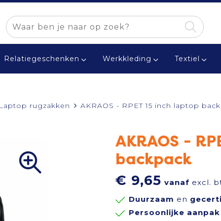
Relatiegeschenken
Werkkleding
Textiel
Laptop rugzakken
AKRAOS - RPET 15 inch laptop bac
AKRAOS - RPE
backpack
€ 9,65
vanaf
excl. b
Duurzaam
en
gecert
Persoonlijke aanpak