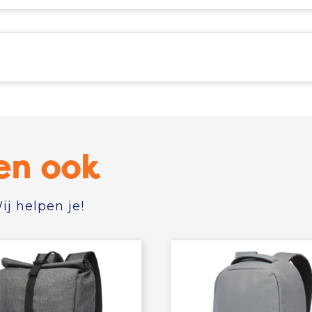
en ook
j helpen je!