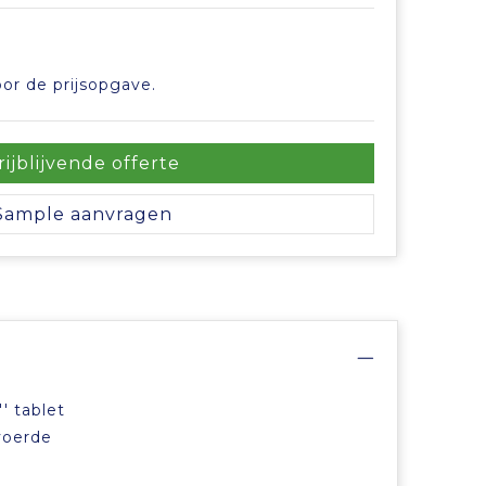
or de prijsopgave.
rijblijvende offerte
Sample aanvragen
' tablet
voerde