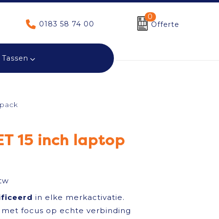
0
0183 58 74 00
Offerte
Tassen
kpack
T 15 inch laptop
tw
ificeerd
in elke merkactivatie.
met focus op echte verbinding