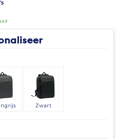
/5
aad
onaliseer
ngrijs
Zwart