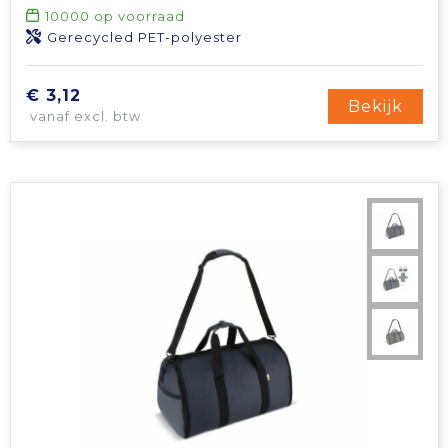
10000
op voorraad
Tablettassen
Gerecycled PET-polyester
Toilettassen
€ 3,12
Bekijk
vanaf excl. btw
Waterbestendige tassen
Aktetassen
Trolleys