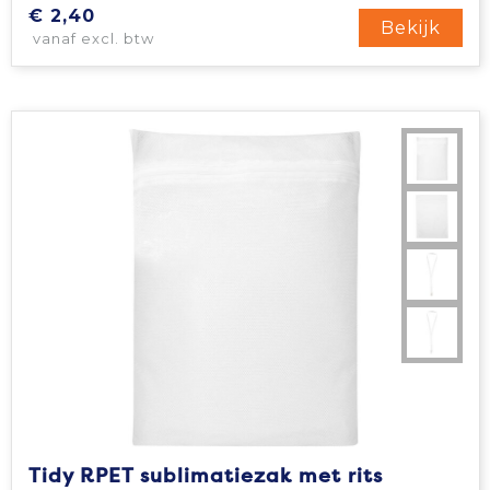
Vrije tijd en Strand
Veiligheidsvesten en Veiligheidshesjes
Picknicktassen en manden
€ 2,40
Bekijk
vanaf excl. btw
Waterflesjes
Vesten
Promotietassen
Gehoorbescherming
Reistassen
Reistassensets
Rugzakken
Schoenentassen
Schoudertassen
Sporttassen
Strandtassen
Tidy RPET sublimatiezak met rits