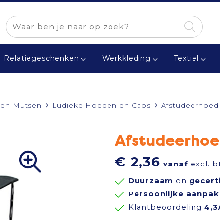
Relatiegeschenken
Werkkleding
Textiel
 en Mutsen
Ludieke Hoeden en Caps
Afstudeerhoed
Afstudeerho
€ 2,36
vanaf
excl. b
Duurzaam
en
gecert
Persoonlijke aanpak
Klantbeoordeling
4,3