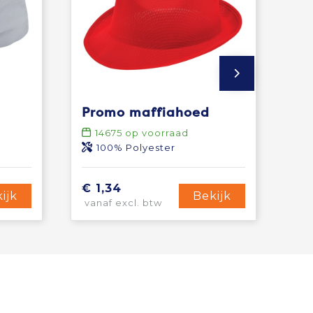
Promo maffiahoed
14675
op voorraad
100% Polyester
€ 1,34
ijk
Bekijk
vanaf excl. btw