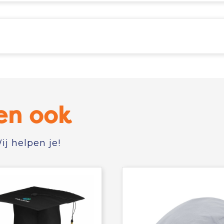
en ook
j helpen je!