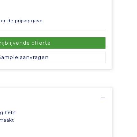
or de prijsopgave.
rijblijvende offerte
Sample aanvragen
ng hebt
emaakt