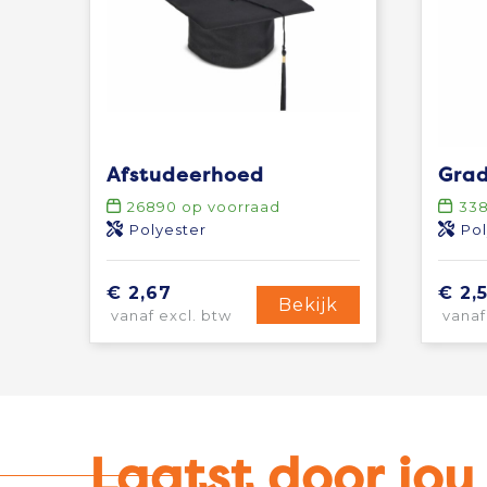
Afstudeerhoed
26890
op voorraad
33
Polyester
Pol
€ 2,67
€ 2,
Bekijk
vanaf excl. btw
vanaf
Laatst door jo