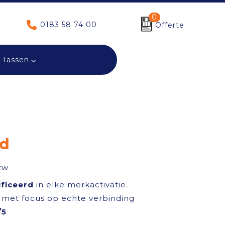
0
0183 58 74 00
Offerte
Tassen
ed
tw
ificeerd
in elke merkactivatie.
met focus op echte verbinding
/5