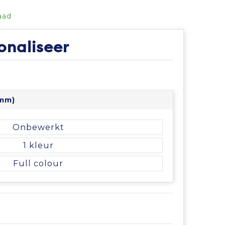
aad
onaliseer
 mm)
Onbewerkt
1
Full colour