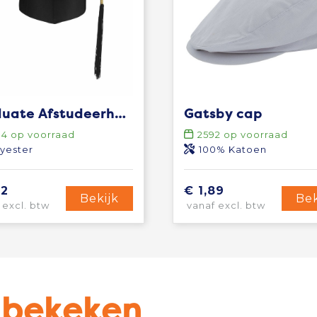
Graduate Afstudeerhoed
Gatsby cap
84
op voorraad
2592
op voorraad
yester
100% Katoen
52
€ 1,89
Bekijk
Bek
 excl. btw
vanaf excl. btw
u bekeken