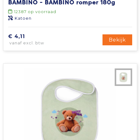
BAMBINO - BAMBINO romper 180g
Tablettassen
12387
op voorraad
Katoen
Toilettassen
€ 4,11
Bekijk
vanaf excl. btw
Waterbestendige tassen
Aktetassen
Trolleys