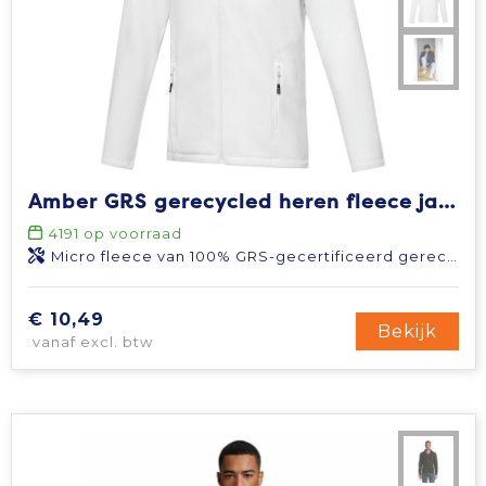
Amber GRS gerecycled heren fleece jas met volledige rits
4191
op voorraad
Micro fleece van 100% GRS-gecertificeerd gerecycled polyester, 174 g/m2
€ 10,49
Bekijk
vanaf excl. btw