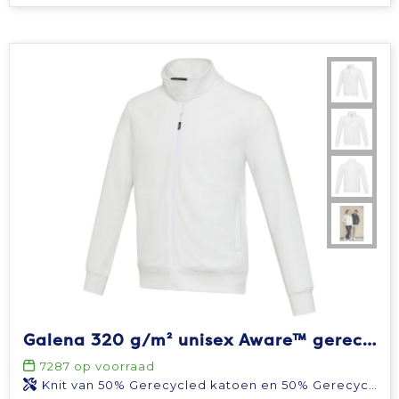
Galena 320 g/m² unisex Aware™ gerecyclede trui met volledige rits
7287
op voorraad
Knit van 50% Gerecycled katoen en 50% Gerecycled polyester, 320 g/m2