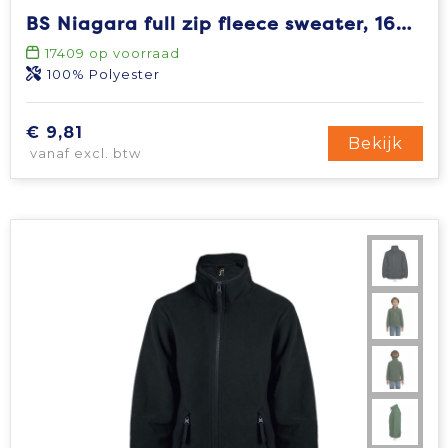
BS Niagara full zip fleece sweater, 160 gr/m²
Tablettassen
17409
op voorraad
100% Polyester
Toilettassen
€ 9,81
Waterbestendige tassen
Bekijk
vanaf excl. btw
Aktetassen
Trolleys