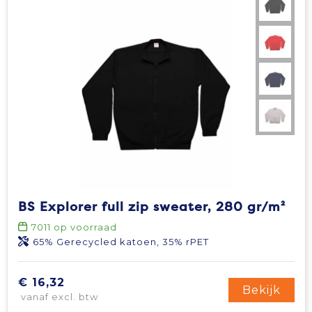
BS Explorer full zip sweater, 280 gr/m²
7011
op voorraad
65% Gerecycled katoen, 35% rPET
€ 16,32
Bekijk
vanaf excl. btw