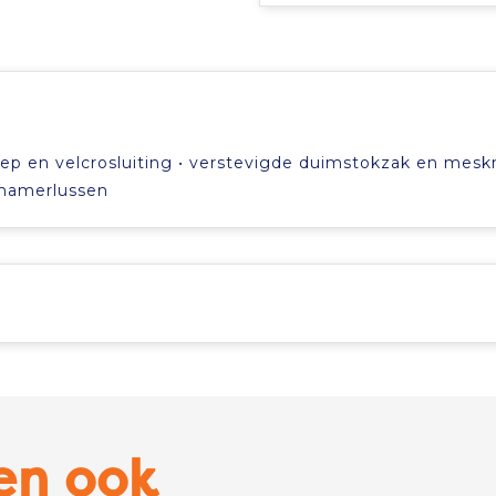
lep en velcrosluiting • verstevigde duimstokzak en mesk
 hamerlussen
en ook