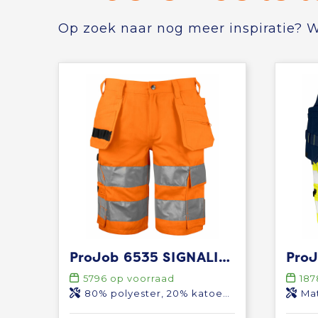
Op zoek naar nog meer inspiratie? Wi
ProJob 6535 SIGNALISATIESHORT MET SPIJKERZAKKEN EN ISO 20471 KLASSE 2
5796
op voorraad
187
80% polyester, 20% katoen 245 g/m²
Materiaal 1: 92%