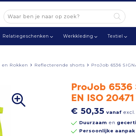
Relatiegeschenken
Werkkleding
Textiel
 en Rokken
Reflecterende shorts
ProJob 6536 SIGN
ProJob 6536
EN ISO 20471
€ 50,35
vanaf
excl.
Duurzaam
en
gecert
Persoonlijke aanpak