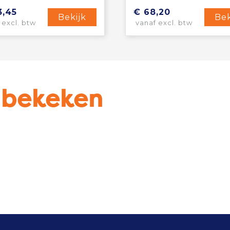
3,45
€ 68,20
Bekijk
Bek
 excl. btw
vanaf excl. btw
u bekeken