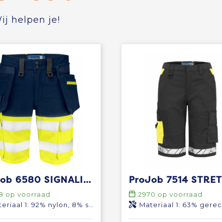
j helpen je!
ProJob 6580 SIGNALISATIE STRETCHSHORT EN ISO 20471 KLASSE 1
8
op voorraad
2970
op voorraad
 nylon, 8% spandex, 250 g/m² Materiaal 2: 100% Cordura Materiaal 3: 100% polyester Materiaal 4: 80% polyester, 20% katoen
Materiaal 1: 63% gerecycled polyester, 35% organic katoen, 2% spandex - 245 g/m² Materiaal 2: 100% gerecycled polyamide Materiaal 3: 90% gerecy