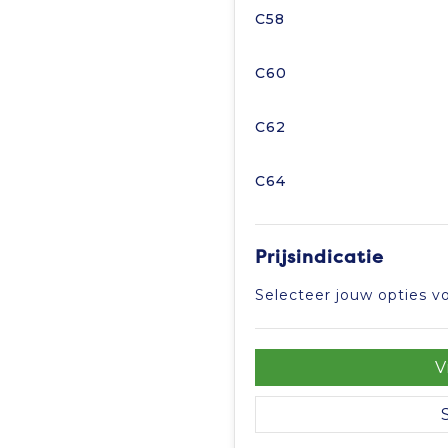
C58
C60
C62
C64
Prijsindicatie
Selecteer jouw opties vo
V