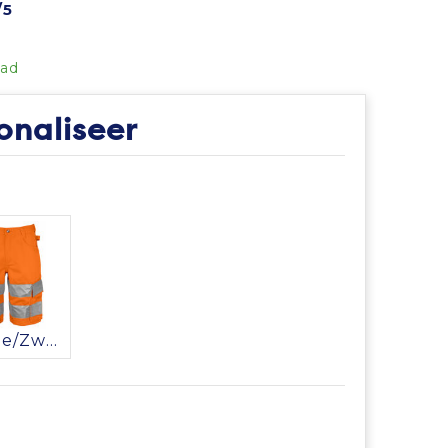
/5
aad
onaliseer
Oranje/Zwart