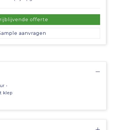
rijblijvende offerte
Sample aanvragen
ur •
t klep