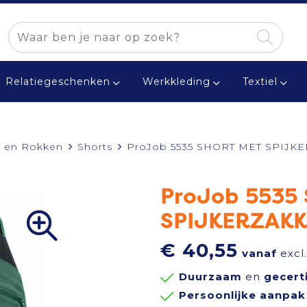
Relatiegeschenken
Werkkleding
Textiel
 en Rokken
Shorts
ProJob 5535 SHORT MET SPIJK
ProJob 5535
SPIJKERZAK
€ 40,55
vanaf
excl
Duurzaam
en
gecert
Persoonlijke aanpak