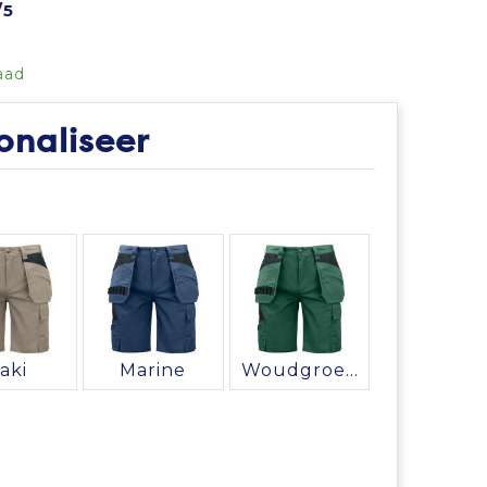
/5
aad
onaliseer
aki
Marine
Woudgroen