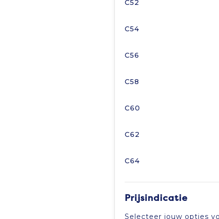
C52
C54
C56
C58
C60
C62
C64
Prijsindicatie
Selecteer jouw opties vo