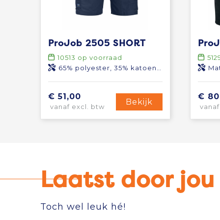
ProJob 2505 SHORT
10513
op voorraad
512
65% polyester, 35% katoen, 245 g/m²
Materiaal 1:
€ 51,00
€ 80
Bekijk
vanaf excl. btw
vanaf
Laatst door jo
Toch wel leuk hé!