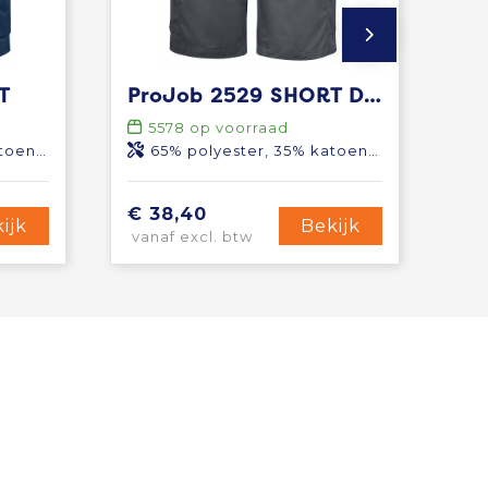
T
ProJob 2529 SHORT DAMES
5578
op voorraad
5 g/m²
65% polyester, 35% katoen, 245 g/m²
€ 38,40
ijk
Bekijk
vanaf excl. btw