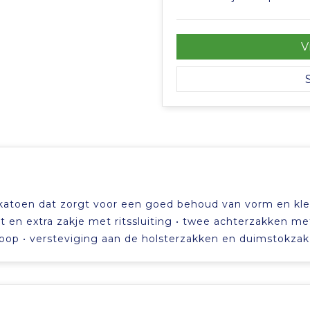
V
r/katoen dat zorgt voor een goed behoud van vorm en kle
en extra zakje met ritssluiting • twee achterzakken me
oop • versteviging aan de holsterzakken en duimstokzak