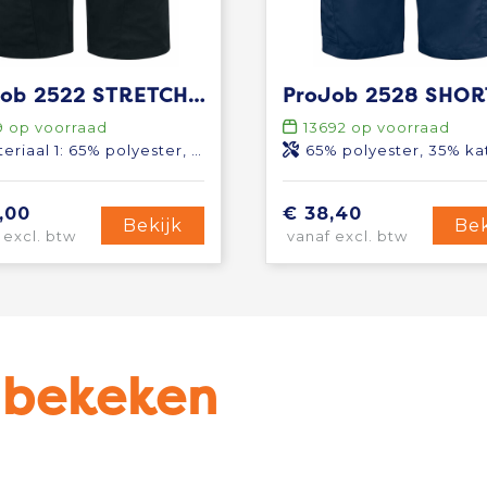
ProJob 2522 STRETCHSHORT
ProJob 2528 SHOR
9
op voorraad
13692
op voorraad
 65% polyester, 35% katoen, 230 g/m² | Materiaal 2: 91,5% nylon, 8,5% spandex, 245 g/m²
65% polyester, 35% katoen, 24
,00
€ 38,40
Bekijk
Bek
 excl. btw
vanaf excl. btw
u bekeken