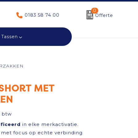
0
0183 58 74 00
Offerte
Tassen
ERZAKKEN
 SHORT MET
KEN
. btw
ificeerd
in elke merkactivatie.
met focus op echte verbinding