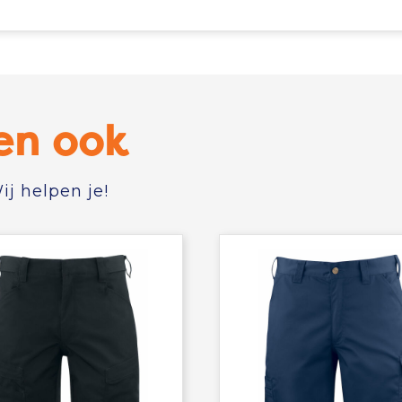
en ook
j helpen je!