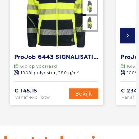
ProJob 6443 SIGNALISATIESOFTSHELL EN ISO 20471 KLASSE 1
610
op voorraad
1613
o
100% polyester, 280 g/m²
100%
€ 145,15
€ 234
Bekijk
vanaf excl. btw
vanaf e