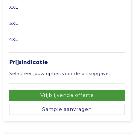
XXL
Tablettassen
3XL
Toilettassen
4XL
Waterbestendige tassen
Aktetassen
Prijsindicatie
Trolleys
Selecteer jouw opties voor de prijsopgave.
Vrijblijvende offerte
Sample aanvragen