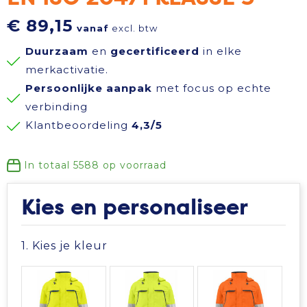
Reisbenodigdheden
Reflecterende polo's
Schoenen
Koeltassen en Koelboxen
€ 89,15
vanaf
excl. btw
Duurzaam
en
gecertificeerd
in elke
Schrijfwaren
Reflecterende vesten
Sweaters
Koffers en Trolleys
merkactivatie.
Persoonlijke aanpak
met focus op echte
Sinterklaas
Regenkleding
T-Shirts
Laptop hoezen en tassen
verbinding
Klantbeoordeling
4,3/5
Sleutelhangers en Lanyards
Schoenen
Vesten
Lunchtassen
Snoepgoed
Schorten en Sloven
Gilets
Matrozentassen
In totaal
5588
op voorraad
Spellen voor binnen en buiten
Sweaters
Opbergtassen
Kies en personaliseer
Themapakketten
T-Shirts
Opvouwbare tassen
1. Kies je kleur
Veiligheid, Auto en Fiets
Veiligheidssignalering en Verlichting
Papieren tassen